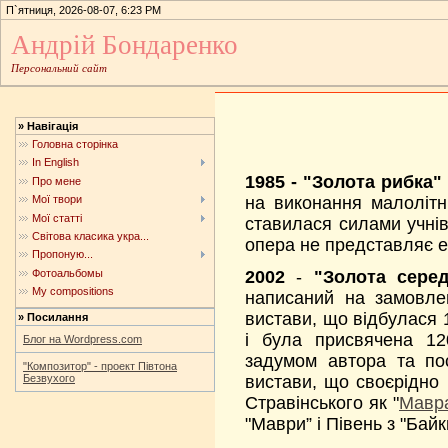
П`ятниця, 2026-08-07, 6:23 PM
Андрій Бондаренко
Персональний сайт
»
Навігація
Головна сторінка
In English
1985 - "Золота рибка"
Про мене
Мої твори
на виконання малолітні
Мої статті
ставилася силами учнів
Світова класика укра...
опера не представляє е
Пропоную...
Фотоальбомы
2002
-
"Золота сере
My compositions
написаний на замовле
вистави, що відбулася 1
»
Посилання
і була присвячена 12
Блог на Wordpress.com
задумом автора та пос
"Композитор" - проект Півтона
Безвухого
вистави, що своєрідно
Стравінського як "
Мавр
"Маври” і Півень з "Байк