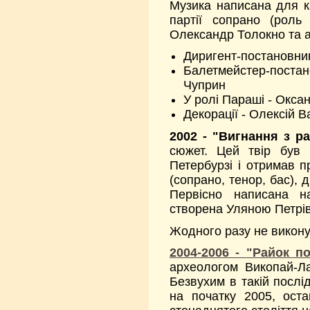
Музика написана для к
партії сопрано (роль
Олександр Толокно та а
Диригент-постановник
Балетмейстер-постан
Чуприн
У ролі Параші - Окса
Декорації - Олексій В
2002 - "Вигнання з ра
сюжет. Цей твір був 
Петербурзі і отримав п
(сопрано, тенор, бас), 
Первісно написана на
створена Уляною Петрі
Жодного разу не викону
2004-2006 - "Райок п
археологом Викопай-Л
Безвухим в такій послід
на початку 2005, ост