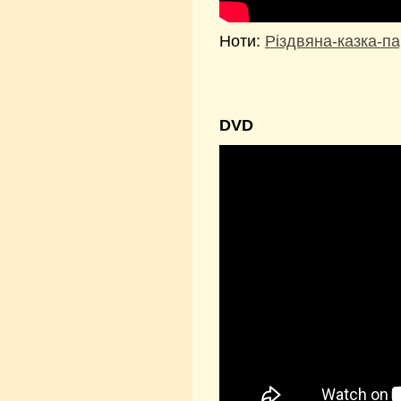
Ноти:
Різдвяна-казка-п
DVD