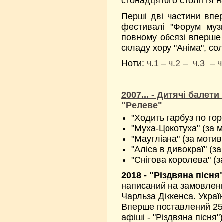
стонадцятого століття 
Перші дві частини впе
фестивалі "Форум муз
повному обсязі вперше
складу хору "Аніма", со
Ноти:
ч.1
–
ч.2
–
ч.3
–
ч
2007... - Дитячі бале
"Релеве"
"Ходить гарбуз по го
"Муха-Цокотуха" (за 
"Маугліана" (за мотив
"Аліса в дивокраї" (з
"Снігова королева" (
2018 - "Різдвяна пісня
написаний на замовленн
Чарльза Діккенса. Украї
Вперше поставлений 25 
афіші - "Різдвяна пісня