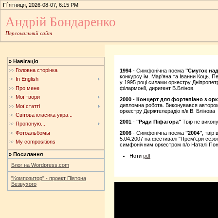
П`ятниця, 2026-08-07, 6:15 PM
Андрій Бондаренко
Персональний сайт
»
Навігація
Головна сторінка
1994
- Симфонічна поема
"Смуток на
конкурсу ім. Мар'яна та Іванни Коць. П
In English
у 1995 році силами оркестру Дніпропет
Про мене
філармонії, диригент В.Блінов.
Мої твори
2000
-
Концерт для фортепіано з ор
дипломна робота. Виконувався автором
Мої статті
оркестру Держтелерадіо п/к В. Блінова
Світова класика укра...
2001
-
"Ряди Піфагора"
Твір не викон
Пропоную...
Фотоальбомы
2006
- Симфонічна поема
"2004"
, твір
5.04.2007 на фестивалі "Прем'єри сезо
My compositions
симфонічним оркестром п/о Наталі По
»
Посилання
Ноти
pdf
Блог на Wordpress.com
"Композитор" - проект Півтона
Безвухого